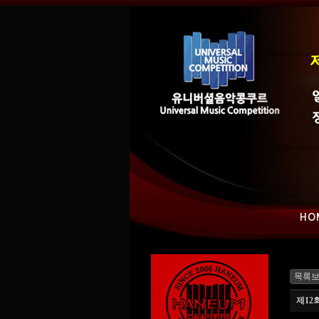
HO
제12