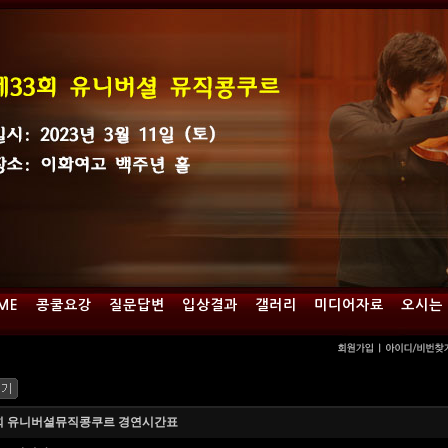
ME
콩쿨요강
질문답변
입상결과
갤러리
미디어자료
오시는
회 유니버셜뮤직콩쿠르 경연시간표