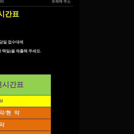
805
트랙백 주소
 시간표
 당일 접수대에
택일)을 제출해 주세요.
연시간표
 당
악/현
악
악