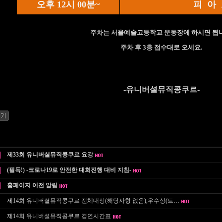
오후 12시 00분~
피
아
주차는 서울예술고등학교 운동장에 하시면 됩니
주차 후 3층 접수대로 오세요.
-유니버셜뮤직콩쿠르-
제33회 유니버셜뮤직콩쿠르 요강
(필독!) -코로나19로 안전한 대회진행 대비 지침-
홈페이지 이전 알림
제14회 유니버셜뮤직콩쿠르 전체대상(해당사항 없음),우수상(트…
제14회 유니버셜뮤직콩쿠르 경연시간표