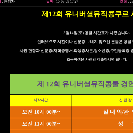
이
:
관리자
날짜
: 15-03-09 17:27
조회
: 2
제12회 유니버셜뮤직콩쿠르
3월14일(토) 콩쿨 시간표가 나왔습니다.
인터넷으로 사진이나 신분증 보내지 않으신 분들은 콩쿨
사진 한장과 신분증(재학증명서,학생증사본,청소년증,주민등록증 중 
초등학생은 사진만 제출하시면 됩니다.
제 12회 유니버셜뮤직콩쿨 경
시작시간
신 관 강
오전 10시 00분~
실 내 악/관
오전 11시 00분~
성