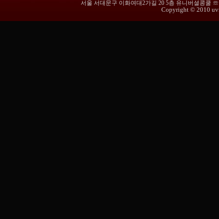
서울 서대문구 이화여대2가길 20 5층 유니버셜콩쿨 ☏ 02-365
Copyright © 2010 uvmu