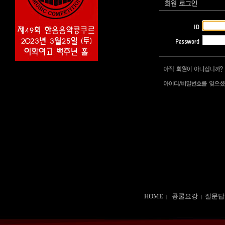
HOME
콩쿨요강
질문답
|
|