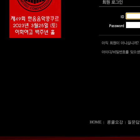
HOME
콩쿨요강
질문답
|
|