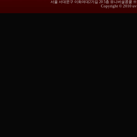
서울 서대문구 이화여대2가길 20 5층 유니버셜콩쿨 ☏ 02-365
Copyright © 2010 uvmu