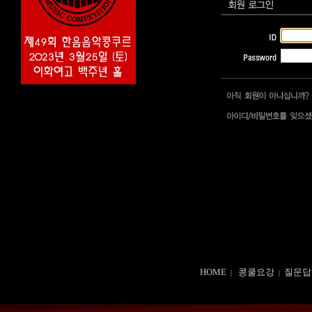
HOME
콩쿨요강
질문답
|
|