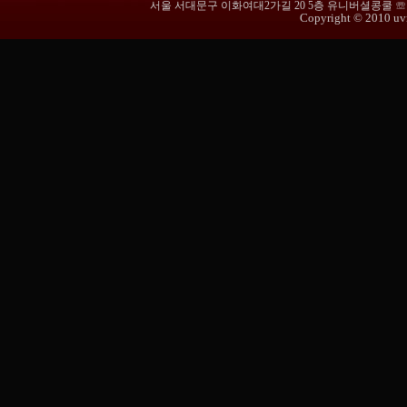
서울 서대문구 이화여대2가길 20 5층 유니버셜콩쿨 ☏ 02-365
Copyright © 2010 uvmu