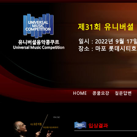
HOME
콩쿨요강
질문답변
입상결과