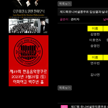
제12회유니버셜콩쿠르 입상결과/실
글쓴이
:
관리자
날
이름
김명한
이호연A
송영인
이름
연수빈
김나연
제17회 유니버셜뮤직콩쿠르