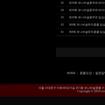
65
제10회 유니버셜콩쿠르/피
64
제10회 유니버셜콩쿠르/피아
63
제10회 유니버셜콩쿠르 입상
62
제9회 유니버셜뮤직콩쿨 입상 
61
제9회 유니버셜뮤직콩쿨 입상 
HOME
콩쿨요강
질문답
|
|
서울 서대문구 이화여대2가길 20 5층 유니버셜콩쿨 ☏ 02-365
Copyright © 2010 uvmu