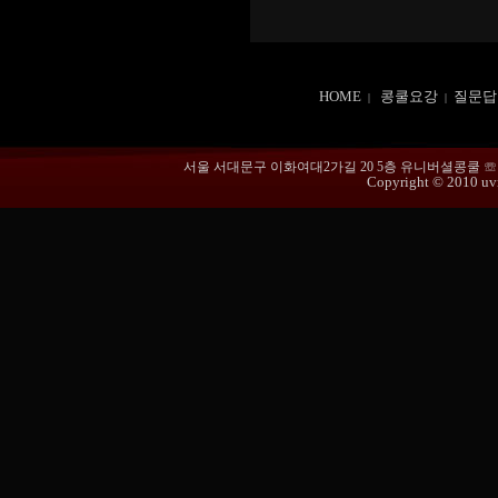
HOME
콩쿨요강
질문답
|
|
서울 서대문구 이화여대2가길 20 5층 유니버셜콩쿨 ☏ 02-365
Copyright © 2010 uvmu