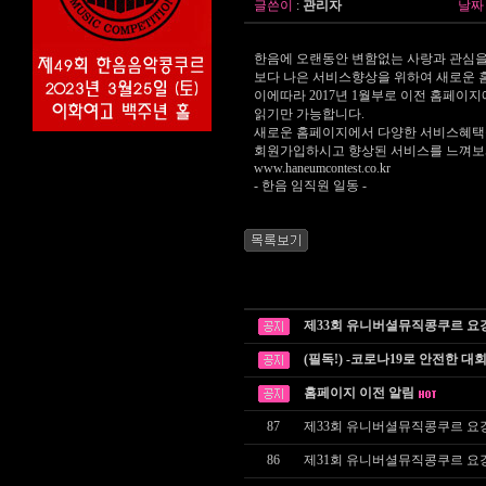
글쓴이
:
관리자
날짜
한음에 오랜동안 변함없는 사랑과 관심을
보다 나은 서비스향상을 위하여 새로운
이에따라 2017년 1월부로 이전 홈페이지
읽기만 가능합니다.
새로운 홈페이지에서 다양한 서비스혜택
회원가입하시고 향상된 서비스를 느껴보
www.haneumcontest.co.kr
- 한음 임직원 일동 -
제33회 유니버셜뮤직콩쿠르 요
(필독!) -코로나19로 안전한 대
홈페이지 이전 알림
87
제33회 유니버셜뮤직콩쿠르 요
86
제31회 유니버셜뮤직콩쿠르 요