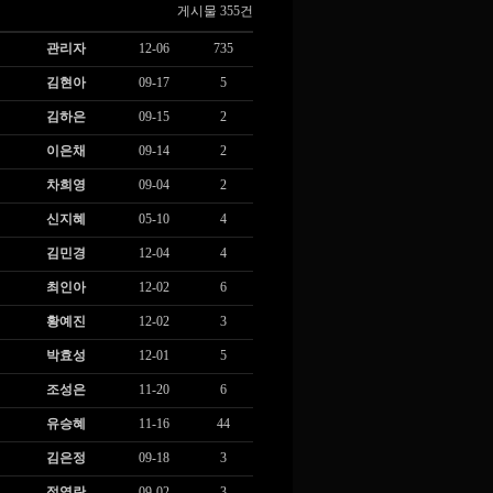
게시물 355건
관리자
12-06
735
김현아
09-17
5
김하은
09-15
2
이은채
09-14
2
차희영
09-04
2
신지혜
05-10
4
김민경
12-04
4
최인아
12-02
6
황예진
12-02
3
박효성
12-01
5
조성은
11-20
6
유승혜
11-16
44
김은정
09-18
3
정영란
09-02
3