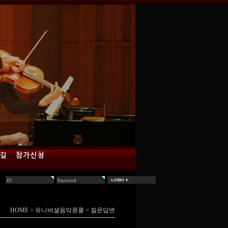
 길
참가신청
HOME
>
유니버셜음악콩쿨
>
질문답변