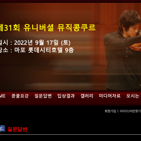
ME
콩쿨요강
질문답변
입상결과
갤러리
미디어자료
오시는
질문답변