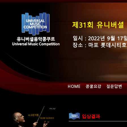
HOME
콩쿨요강
질문답변
입상결과