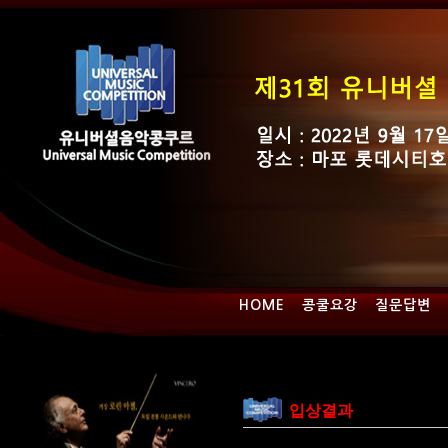
HOME
콩쿨요강
질문답변
입상결과