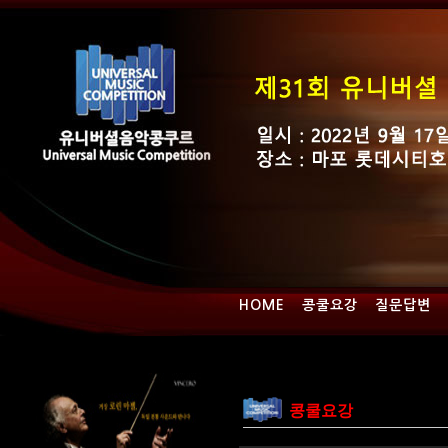
HOME
콩쿨요강
질문답변
콩쿨요강