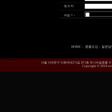
· 링크 #2
+
-
· 파일
HOME
콩쿨요강
질문답
|
|
서울 서대문구 이화여대2가길 20 5층 유니버셜콩쿨 ☏ 02-365
Copyright © 2010 uvmu