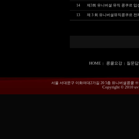
14
제3회 유니버셜 뮤직 콩쿠르 입
13
제 3 회 유니버셜뮤직콩쿠르 
HOME
콩쿨요강
질문답
|
|
서울 서대문구 이화여대2가길 20 5층 유니버셜콩쿨 ☏ 02-365
Copyright © 2010 uvmu