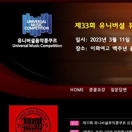
HOME
콩쿨요강
질문답변
제33회 유니버셜뮤직콩쿠르 요