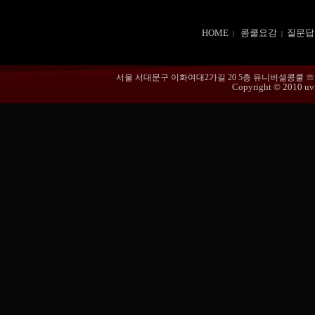
HOME
콩쿨요강
질문답
|
|
서울 서대문구 이화여대2가길 20 5층 유니버셜콩쿨 ☏ 02-365
Copyright © 2010 uvmu