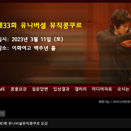
ME
콩쿨요강
질문답변
입상결과
갤러리
미디어자료
오시는
2 제5회 유니버셜뮤직콩쿠르 요강