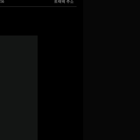
656
트랙백 주소