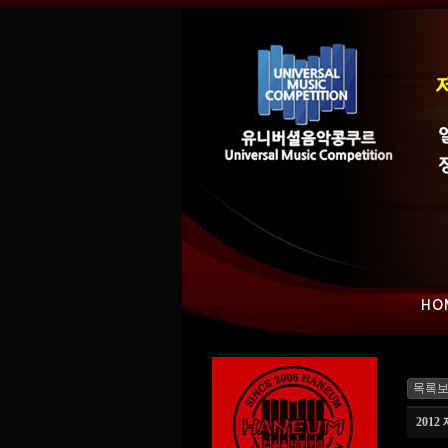
HO
201