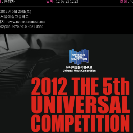
이
:
관리자
날짜
: 12-03-23 12:23
조회
: 4
 2012년 5월 26일(토)
: 서울예술고등학교
지 :
www.uvmusiccontest.com
02)365-4070 / 010-4081-8559