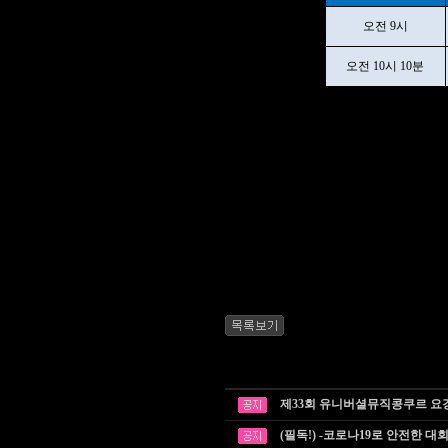
오전 9시
오전 10시 10분
제33회 유니버셜뮤직콩쿠르 요
(필독!) -코로나19로 안전한 대