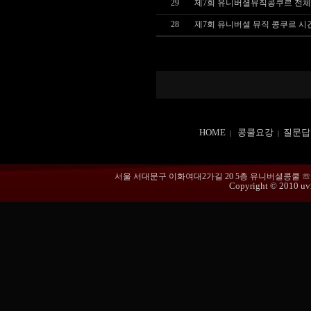
29
제7회 유니버셜뮤직콩쿠르 전체
28
제7회 유니버셜 뮤직 콩쿠르 시
HOME
콩쿨요강
질문답
|
|
서울 서대문구 이화여대2가길 20 5층 유니버셜콩쿨 ☏ 02-365
Copyright © 2010 uvmu