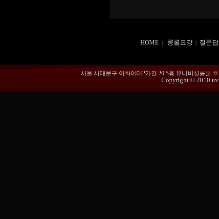
HOME
콩쿨요강
질문답
|
|
서울 서대문구 이화여대2가길 20 5층 유니버셜콩쿨 ☏ 02-365
Copyright © 2010 uvmu