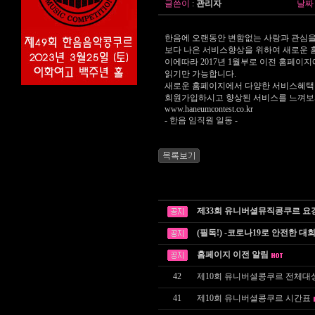
글쓴이
:
관리자
날짜
한음에 오랜동안 변함없는 사랑과 관심을
보다 나은 서비스향상을 위하여 새로운
이에따라 2017년 1월부로 이전 홈페이지
읽기만 가능합니다.
새로운 홈페이지에서 다양한 서비스혜택
회원가입하시고 향상된 서비스를 느껴보
www.haneumcontest.co.kr
- 한음 임직원 일동 -
제33회 유니버셜뮤직콩쿠르 요
(필독!) -코로나19로 안전한 대
홈페이지 이전 알림
42
제10회 유니버셜콩쿠르 전체대
41
제10회 유니버셜콩쿠르 시간표