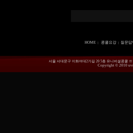
HOME
콩쿨요강
질문답
|
|
서울 서대문구 이화여대2가길 20 5층 유니버셜콩쿨 ☏ 02-365
Copyright © 2010 uvmu