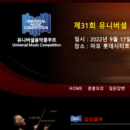
HOME
콩쿨요강
질문답변
입상결과