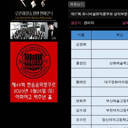
제17회 유니버셜뮤직콩쿠르 성악부문
글쓴이
:
관리자
날
이름
학교
김정혜
홍정민
선화예술학
황예진
대구정화여자
변희주
부산예술고등
김수경
부천여자고등
조수민
정신여자고등학교