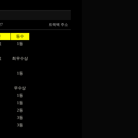
27
트랙백 주소
문
등수
요
1등
요
최우수상
1등
우수상
1등
1등
2등
3등
3등