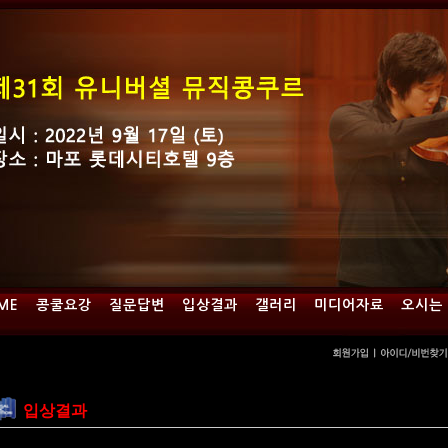
ME
콩쿨요강
질문답변
입상결과
갤러리
미디어자료
오시는
입상결과