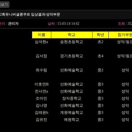
12회유니버셜콩쿠르 입상결과/성악부문
쓴이
:
관리자
날짜
: 15-03-14 14:42
조회
: 35
이름
학교
학년
참가부
심석현a
송현초등학교
초2
성악/동
김서정
경기초등학교
초4
성악/동
최수림
선화예술학교
중2
성악
이호연B
선화예술학교
중3
성악
전서연a
선화예술학교
중3
성악
조아인
장자중학교
중3
성악
김나영
선화예술학교
중3
성악
김래윤b
계원예술학교
중3
성악
김유진
예원학교
중3
성악