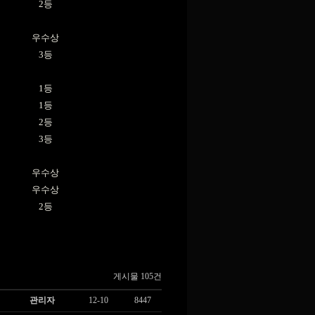
2등
우수상
3등
1등
1등
2등
3등
우수상
우수상
2등
게시물 105건
관리자
12-10
8447