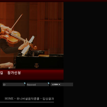
 길
참가신청
HOME
>
유니버셜음악콩쿨
>
입상결과