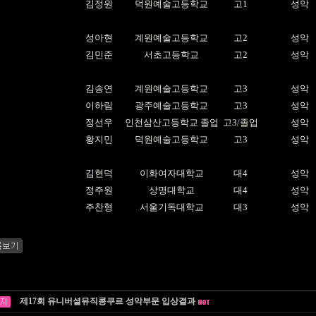
김정원
덕원예술고등학교
고1
성악
성아현
계원예술고등학교
고2
성악
김민준
서초고등학교
고2
성악
김송연
계원예술고등학교
고3
성악
이하림
광주예술고등학교
고3
성악
정선우
인천삼산고등학교 졸업
고3/졸업
성악
황지민
덕원예술고등학교
고3
성악
김현덕
이화여자대학교
대4
성악
정주원
상명대학교
대4
성악
주찬형
서울기독대학교
대3
성악
제17회 유니버셜뮤직콩쿠르 성악부문 입상결과