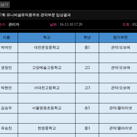
17회 유니버셜뮤직콩쿠르 관악부문 입상결과
쓴이
:
관리자
날짜
: 16-12-10 17:20
조회
: 83
이름
학교
학년
참가부문
박여민
대전문정중학교
중1
관악/오보에
권정민
고양예술고등학교
고2
관악/오보에
박현민
서대전고등학교
고3
관악/오보에
김승우
서울명원초등학교
초5
관악/클라리넷
유승찬
한영중학교
중3
관악/클라리넷