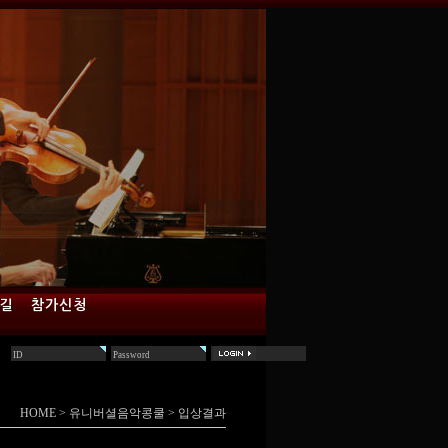
 길
참가신청
HOME
>
유니버셜음악콩쿨
>
입상결과