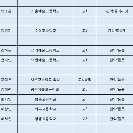
박소은
서울예술고등학교
고1
관악/클라리넷
김연지
수락고등학교
고2
관악/트럼펫
김하은
경기예술고등학교
고1
관악/플룻
윤지연
덕원예술고등학교
고1
관악/플룻
조예은
사우고등학교 졸업
고3/졸업
관악/플룻
김혜령
광주예술고등학교
고3
관악/플룻
한지연
평촌고등학교
고3
관악/플룻
이상민
와부고등학교
고3
관악/플룻
허서현
영생고등학교
고3
관악/플룻