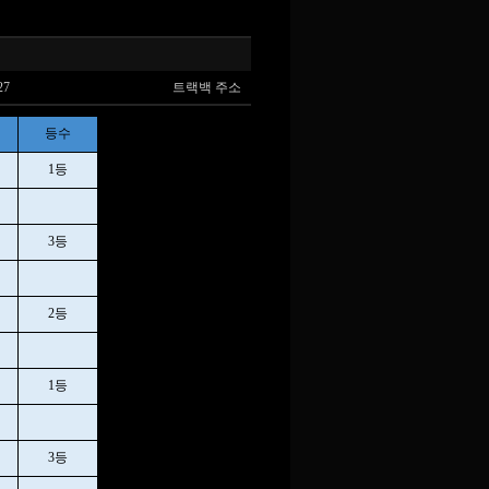
27
트랙백 주소
등수
1등
3등
2등
1등
3등