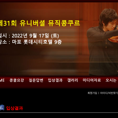
ME
콩쿨요강
질문답변
입상결과
갤러리
미디어자료
오시는
입상결과