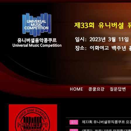
HOME
콩쿨요강
질문답변
제33회 유니버셜뮤직콩쿠르 요