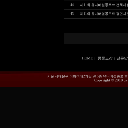
44
제11회 유니버셜콩쿠르 전체대
43
제11회 유니버셜콩쿠르 경연시
HOME
콩쿨요강
질문답
|
|
서울 서대문구 이화여대2가길 20 5층 유니버셜콩쿨 ☏ 02-365
Copyright © 2010 uvmu