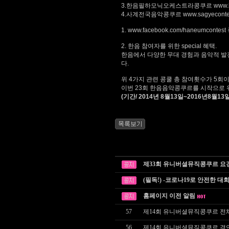
3.한음필하모닉오케스트라콩쿠르
www.
4.사계전국음악콩쿠르
www.sagyeconte
1.
www.facebook.com/haneumcontes
2. 한음 참여자를 위한 special 혜택.
한음에서 다양한 무대 경험과 음악적 발
다.
위 4가지 관련 콩쿨 총 참여횟수가 5회이
이번 23회 한음음악콩쿠르를 시작으로 
(기간/ 2014년 8월13일~2016년8월13일
제33회 유니버셜뮤직콩쿠르 요
(필독!) -코로나19로 안전한 대
홈페이지 이전 알림
57
제14회 유니버셜뮤직콩쿠르 전
56
제14회 유니버셜뮤직콩쿠르 경