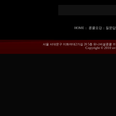
HOME
콩쿨요강
질문답
|
|
서울 서대문구 이화여대2가길 20 5층 유니버셜콩쿨 ☏ 02-365
Copyright © 2010 uvmu