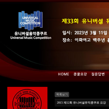
HOME
콩쿨요강
질문답변
2015 제12회 유니버셜뮤직콩쿠르 요강