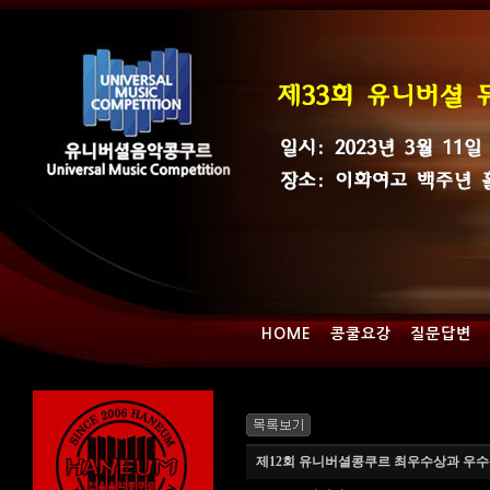
HOME
콩쿨요강
질문답변
제12회 유니버셜콩쿠르 최우수상과 우