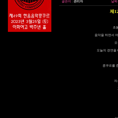
글쓴이
:
관리자
날짜
제1
초봄
음악을 하면서 
오
오늘의 경연을 
콩쿠르를 준
자