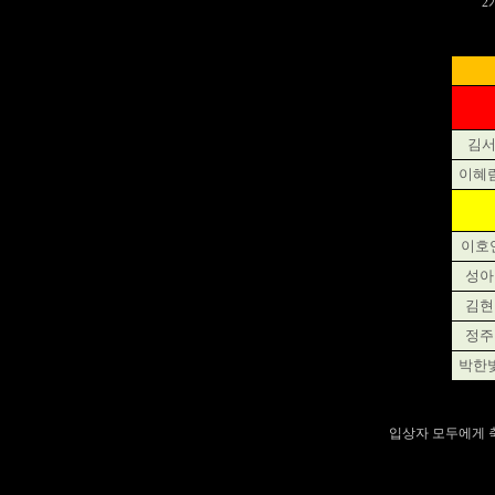
2
김서
이혜림
이호연
성아
김현
정주
박한빛
입상자 모두에게 