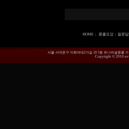
HOME
콩쿨요강
질문답
|
|
서울 서대문구 이화여대2가길 20 5층 유니버셜콩쿨 ☏ 02-365
Copyright © 2010 uvmu