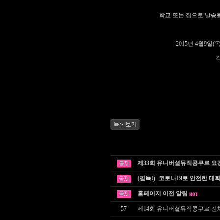
학교 또는 집으로 발송될 
2015년 4월9
제33회 유니버셜뮤직콩쿠르 요
(필독!) -코로나19로 안전한 대
홈페이지 이전 알림
57
제14회 유니버셜뮤직콩쿠르 전