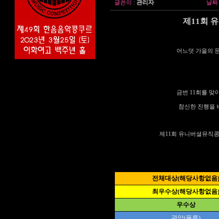
글쓴이
:
관리자
날짜
제11회 
어느덧 가을의 
금번 11회를 
참신한 진행을 
제11회 유니버셜뮤직콩
전체대상(해당사항없음
최우수상(해당사항없음
우수상
관악(플릇)