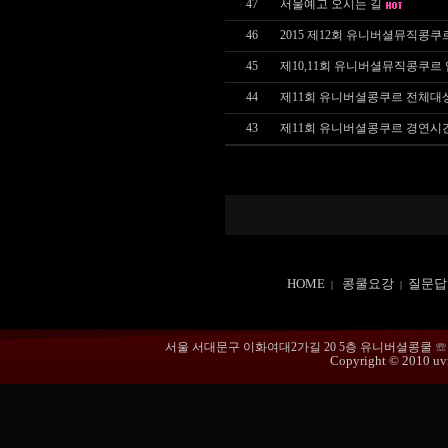
47
서울예고 오시는 길
46
2015 제12회 유니버셜뮤직콩쿠
45
제10,11회 유니버셜뮤직콩쿠르
44
제11회 유니버셜콩쿠르 전체대
43
제11회 유니버셜콩쿠르 경연시
HOME
콩쿨요강
질문답
|
|
서울 서대문구 이화여대2가길 20 5층 유니버셜콩쿨 ☏ 02-365
Copyright © 2010 uvmu