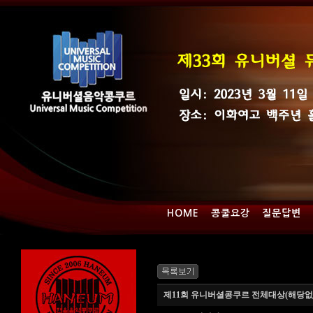
HOME
콩쿨요강
질문답변
제11회 유니버셜콩쿠르 전체대상(해당없