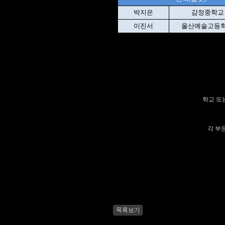
박지은
감정중학교 
이진서
울산예술고등학
학교 또
각 부