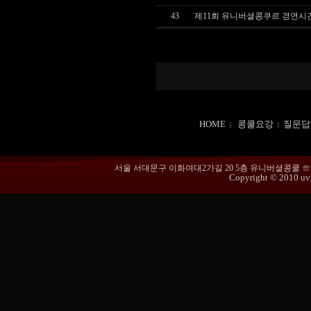
43
제11회 유니버셜콩쿠르 경연시
HOME
콩쿨요강
질문답
|
|
서울 서대문구 이화여대2가길 20 5층 유니버셜콩쿨 ☏ 02-365
Copyright © 2010 uvmu