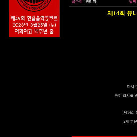
글쓴이
:
관리자
날짜
제
14
회 유
다시 
특히 입시를 
제
14
회
2
개 부