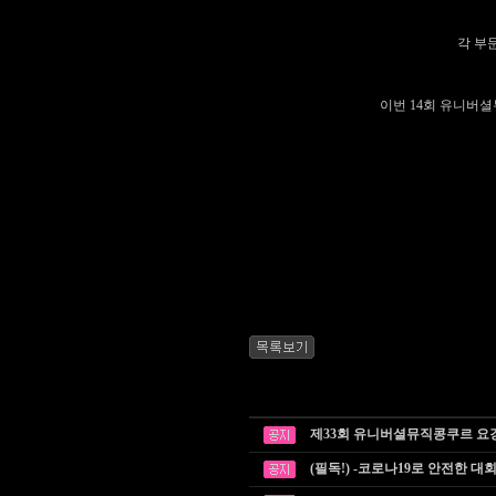
각 부
이번
14
회 유니버
제33회 유니버셜뮤직콩쿠르 요
(필독!) -코로나19로 안전한 대