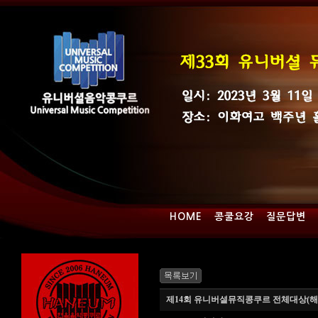
HOME
콩쿨요강
질문답변
제14회 유니버셜뮤직콩쿠르 전체대상(해