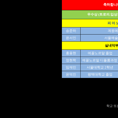
축하합니다
우수상 (트로피.입상
피 아 
송준하
계원예
윤서인
서울예술
실내악
홍용현
에꼴노르말 졸업
정현학
에꼴노르말 디플롬과정
임재민
서울대학교 2학년
윤덕진
평택대학교 졸업
학교 또