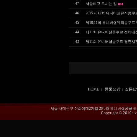
47
서울예고 오시는 길
46
2015 제12회 유니버셜뮤직콩쿠
45
제10,11회 유니버셜뮤직콩쿠르
44
제11회 유니버셜콩쿠르 전체대
43
제11회 유니버셜콩쿠르 경연시
HOME
콩쿨요강
질문답
|
|
서울 서대문구 이화여대2가길 20 5층 유니버셜콩쿨 ☏ 02-365
Copyright © 2010 uvmu